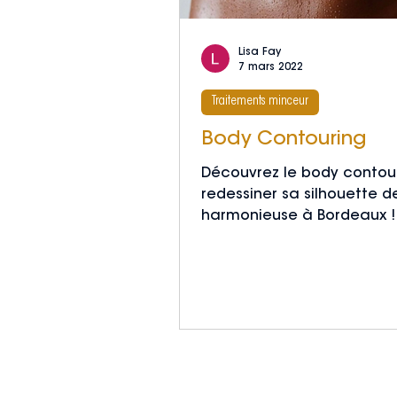
Lisa Fay
7 mars 2022
Traitements minceur
Body Contouring
Découvrez le body contour
redessiner sa silhouette 
harmonieuse à Bordeaux !