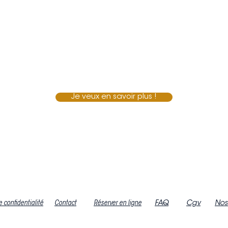
Je veux en savoir plus !
e confidentialité
Contact
Réserver en ligne
FAQ
Cgv
Nos