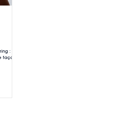
ing :
de façon