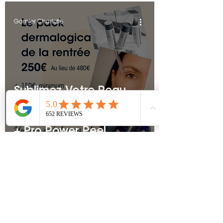
Garnier Charlotte
Sublimez Votre Peau
avec Notre Offre
Exclusive : Dermalogica
+ Pro Power Peel
Garnier Charlotte