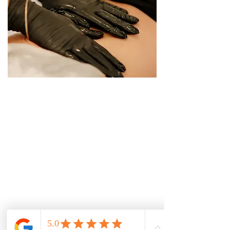
Bilan Minceur
Bilan corporel global
Prise de photos et mesures
Création d'un parcours minceur
personnalisé pour atteindre vos
objectifs
50 €