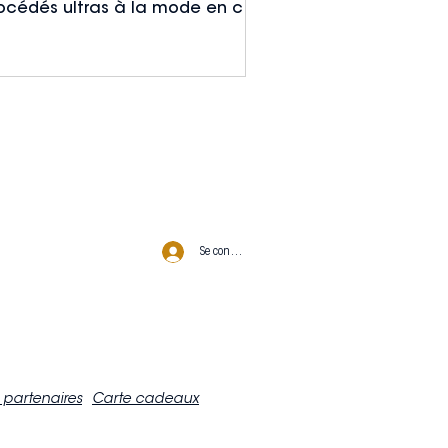
océdés ultras à la mode en ce
ment. Avantages et
convénients, prix,
Se connecter
 partenaires
Carte cadeaux