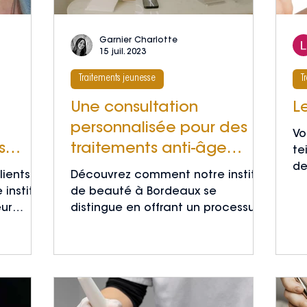
Garnier Charlotte
15 juil. 2023
Traitements jeunesse
T
Une consultation
L
personnalisée pour des
Vo
s
traitements anti-âge
te
de
âce à
adaptés : Notre
ients
Découvrez comment notre institut
pe
approche experte
 institut
de beauté à Bordeaux se
Bo
eur
distingue en offrant un processus
itements
de consultation personnalisée
exceptionnel