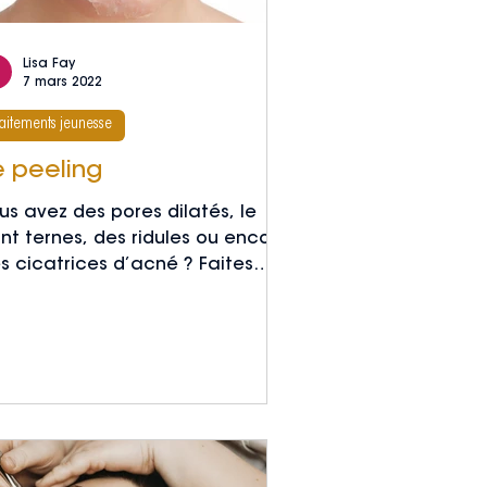
Lisa Fay
7 mars 2022
raitements jeunesse
e peeling
us avez des pores dilatés, le
int ternes, des ridules ou encore
s cicatrices d’acné ? Faites
au neuve grâce au peeling à
rdeaux !