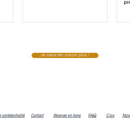
hyaluronique qui sont plébiscités
pr
par...
mo
in
Je veux en savoir plus !
e confidentialité
Contact
Réserver en ligne
FAQ
Cgv
Nos