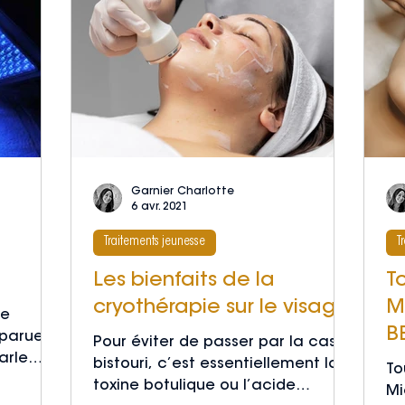
Garnier Charlotte
6 avr. 2021
Traitements jeunesse
T
Les bienfaits de la
To
cryothérapie sur le visage
M
ne
B
parue,
Pour éviter de passer par la case
arle
bistouri, c’est essentiellement la
To
tte
toxine botulique ou l’acide
Mi