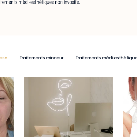
raitements médi-esthétiques non invasifs.
esse
Traitements minceur
Traitements médi-esthétique