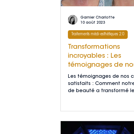
Garnier Charlotte
10 août 2023
Traitements médi-esthétiques 2.0
Transformations
incroyables : Les
témoignages de no
clients satisfaits gr
Les témoignages de nos cl
nos traitements !
satisfaits : Comment notre
de beauté a transformé l
apparence grâce aux tra
anti-âge...