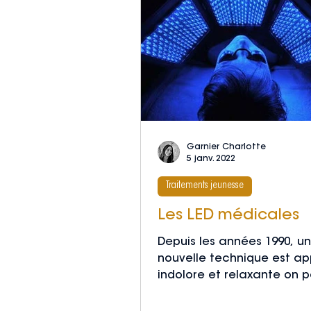
Garnier Charlotte
5 janv. 2022
Traitements jeunesse
Les LED médicales
Depuis les années 1990, u
nouvelle technique est ap
indolore et relaxante on p
bien de la lumière LED. Ce
médecine...