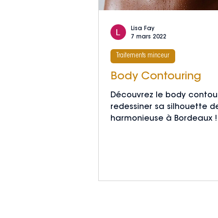
Lisa Fay
7 mars 2022
Traitements minceur
Body Contouring
Découvrez le body contour
redessiner sa silhouette 
harmonieuse à Bordeaux !