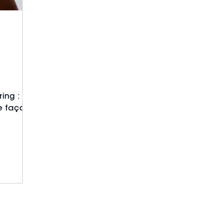
ing :
de façon