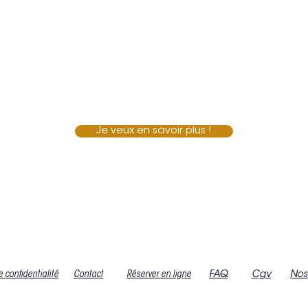
Je veux en savoir plus !
e confidentialité
Contact
Réserver en ligne
FAQ
Cgv
Nos