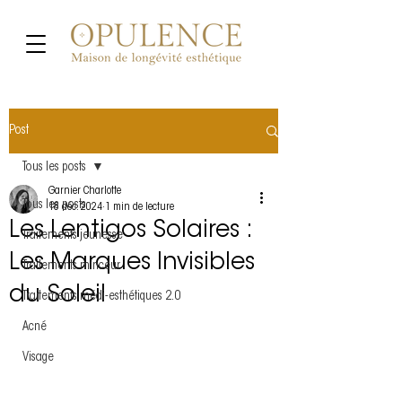
Post
Tous les posts
Garnier Charlotte
Tous les posts
18 déc. 2024
1 min de lecture
Les Lentigos Solaires :
Traitements jeunesse
Les Marques Invisibles
Traitements minceur
du Soleil
Traitements médi-esthétiques 2.0
Acné
Visage