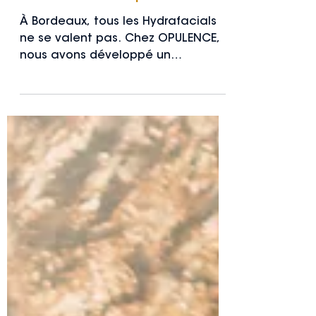
L'experience HYDRAFACIAL
chez Maison Opulence
À Bordeaux, tous les Hydrafacials
ne se valent pas. Chez OPULENCE,
nous avons développé un
protocole exclusif qui transforme
ce soin déjà révolutionnaire en
véritable expérience luxury.
Pionnières de l'Hydrafacial en tant
qu'esthéticiennes avec plus de 5
ans d'expertise, nous proposons
1h15 de soin contre 30 minutes
ailleurs, pour le même tarif de 180€.
Découvrez ce qui fait la différence
et pourquoi nos clientes ne
reviennent jamais en arrière.