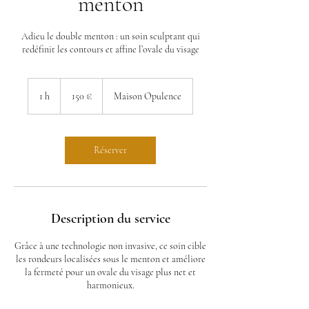
menton
Adieu le double menton : un soin sculptant qui
redéfinit les contours et affine l’ovale du visage
150
euros
1 h
1
150 €
Maison Opulence
Réserver
Description du service
Grâce à une technologie non invasive, ce soin cible
les rondeurs localisées sous le menton et améliore
la fermeté pour un ovale du visage plus net et
harmonieux.