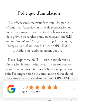
Politique d'annulation
Les réservations peuvent être annulées par le
Client hors l'exercice du droit de rétractation ou
cas de force majeure au plus tard 24 heures avant la
date prévue du rendez-vous, en envoyant un SMS
au numéro : 06 01 58 33 76 ou en appelant au 09 77
70 79 65, sans frais pour le Client. OPULENCE
procèdera au remboursement par avoir.
Dans l'hypothèse où l’Utilisateur annulerait sa
réservation le jour moins de 24h avant son rendez-
vous ou ne se présente pas à la Boutique pour son
soin, l'acompte versé à la commande, tel que défini
ci-dessus sera de plein droit acquis à OPULENCE
et ne pourra donner lieu à remboursement.
Lorsque le Client a acheté une cure et souhaite
annuler avant la réalisation de l’ensemble des
séances, le nombre de séance utilisée sera ramené
au tarif unitaire et le Client recevra un