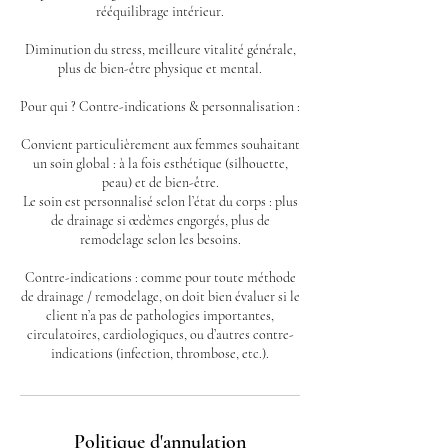
rééquilibrage intérieur.
Diminution du stress, meilleure vitalité générale,
plus de bien-être physique et mental.
Pour qui ? Contre-indications & personnalisation :
Convient particulièrement aux femmes souhaitant
un soin global : à la fois esthétique (silhouette,
peau) et de bien-être.
Le soin est personnalisé selon l’état du corps : plus
de drainage si œdèmes engorgés, plus de
remodelage selon les besoins.
Contre-indications : comme pour toute méthode
de drainage / remodelage, on doit bien évaluer si le
client n’a pas de pathologies importantes,
circulatoires, cardiologiques, ou d’autres contre-
indications (infection, thrombose, etc.).
Politique d'annulation