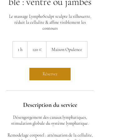
blé : ventre ou jambes
Le massage LymphoSculpt sculpte la silhouette,
réduit la cellulite & affine visiblement les
contours
120
euros
1 h
1
120 €
Maison Opulence
Réserver
Description du service
Désengorgement des canaux lymphatiques,
stimulation globale du système lymphatique.
Remodelage corporel : atténuation de la cellulite,