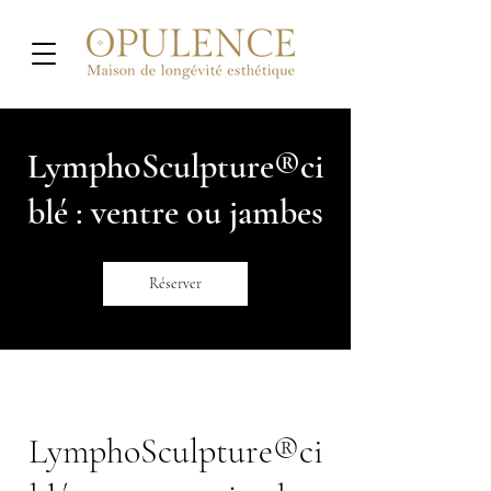
LymphoSculpture®ci
blé : ventre ou jambes
Réserver
LymphoSculpture®ci