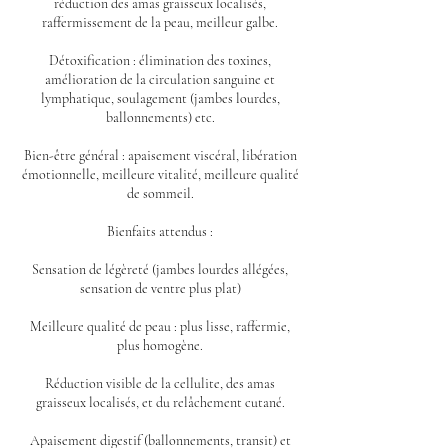
réduction des amas graisseux localisés,
raffermissement de la peau, meilleur galbe.
Détoxification : élimination des toxines,
amélioration de la circulation sanguine et
lymphatique, soulagement (jambes lourdes,
ballonnements) etc.
Bien-être général : apaisement viscéral, libération
émotionnelle, meilleure vitalité, meilleure qualité
de sommeil.
Bienfaits attendus :
Sensation de légèreté (jambes lourdes allégées,
sensation de ventre plus plat)
Meilleure qualité de peau : plus lisse, raffermie,
plus homogène.
Réduction visible de la cellulite, des amas
graisseux localisés, et du relâchement cutané.
Apaisement digestif (ballonnements, transit) et