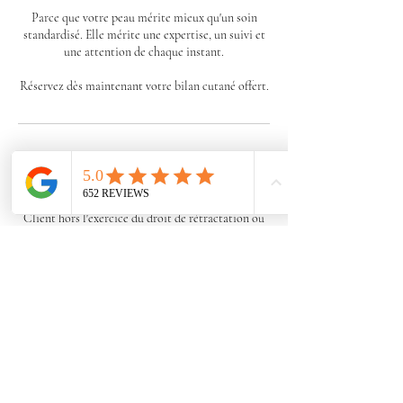
Parce que votre peau mérite mieux qu'un soin
standardisé. Elle mérite une expertise, un suivi et
une attention de chaque instant.
Réservez dès maintenant votre bilan cutané offert.
Politique d'annulation
Les réservations peuvent être annulées par le
Client hors l'exercice du droit de rétractation ou
cas de force majeure au plus tard 24 heures avant la
date prévue du rendez-vous, en envoyant un SMS
au numéro : 06 01 58 33 76 ou en appelant au 09 77
70 79 65, sans frais pour le Client. OPULENCE
procèdera au remboursement par avoir.
Dans l'hypothèse où l’Utilisateur annulerait sa
réservation le jour moins de 24h avant son rendez-
vous ou ne se présente pas à la Boutique pour son
soin, l'acompte versé à la commande, tel que défini