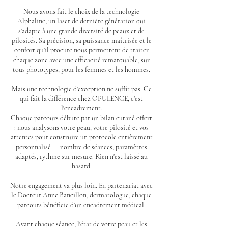
Nous avons fait le choix de la technologie
Alphaline, un laser de dernière génération qui
s'adapte à une grande diversité de peaux et de
pilosités. Sa précision, sa puissance maîtrisée et le
confort qu'il procure nous permettent de traiter
chaque zone avec une efficacité remarquable, sur
tous phototypes, pour les femmes et les hommes.
Mais une technologie d'exception ne suffit pas. Ce
qui fait la différence chez OPULENCE, c'est
l'encadrement.
Chaque parcours débute par un bilan cutané offert
: nous analysons votre peau, votre pilosité et vos
attentes pour construire un protocole entièrement
personnalisé — nombre de séances, paramètres
adaptés, rythme sur mesure. Rien n'est laissé au
hasard.
Notre engagement va plus loin. En partenariat avec
le Docteur Anne Bancillon, dermatologue, chaque
parcours bénéficie d'un encadrement médical.
Avant chaque séance, l'état de votre peau et les