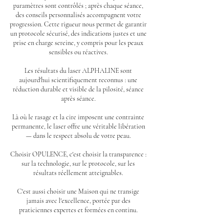
paramètres sont contrôlés ; après chaque séance,
des conseils personnalisés accompagnent votre
progression. Cette rigueur nous permet de garantir
un protocole sécurisé, des indications justes et une
prise en charge sereine, y compris pour les peaux
sensibles ou réactives.
Les résultats du laser ALPHALINE sont
aujourd'hui scientifiquement reconnus : une
réduction durable et visible de la pilosité, séance
après séance.
Là où le rasage et la cire imposent une contrainte
permanente, le laser offre une véritable libération
— dans le respect absolu de votre peau.
Choisir OPULENCE, c'est choisir la transparence :
sur la technologie, sur le protocole, sur les
résultats réellement atteignables.
C'est aussi choisir une Maison qui ne transige
jamais avec l'excellence, portée par des
praticiennes expertes et formées en continu.