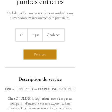
jambes entières
Un bilan offert, un protocole personnalisé et un
suivi rigoureux avec un médecin partenaire.
165
euros
1 h
1
165 €
Opulence
Réserver
Description du service
ÉPILATION LASER — L'EXPERTISE OPULENCE
Chez OPULENCE, l'épilation laser n'est pas un
soin parmi d'autres : c'est une expertise. Une
exigence. Une promesse tenue à chaque séance.