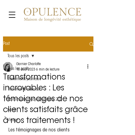
Post
Tous les posts
Garnier Charlotte
Tous les posts
10 août 2023
6 min de lecture
Transformations
Traitements jeunesse
incroyables : Les
Traitements minceur
témoignages de nos
Traitements médi-esthétiques 2.0
clients satisfaits grâce
Acné
à nos traitements !
Visage
Les témoignages de nos clients 