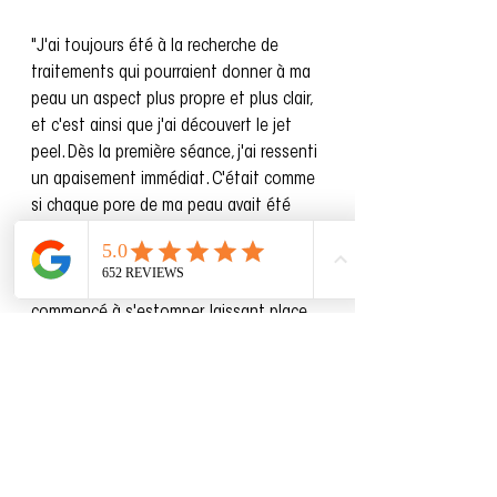
"J'ai toujours été à la recherche de 
traitements qui pourraient donner à ma 
peau un aspect plus propre et plus clair, 
et c'est ainsi que j'ai découvert le jet 
peel. Dès la première séance, j'ai ressenti 
un apaisement immédiat. C'était comme 
si chaque pore de ma peau avait été 
méticuleusement nettoyé et réanimé.
Les imperfections, qui étaient autrefois 
une grande préoccupation pour moi, ont 
commencé à s'estomper, laissant place 
à un teint plus uniforme. Chaque séance 
a rendu ma peau plus claire, et la 
différence est non seulement visible, 
mais elle se ressent aussi. Il est évident 
que le jet peel ne se contente pas de 
nettoyer en surface, il régénère la peau 