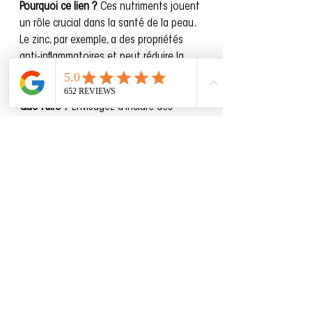
Pourquoi ce lien ?
 Ces nutriments jouent 
un rôle crucial dans la santé de la peau. 
Le zinc, par exemple, a des propriétés 
anti-inflammatoires et peut réduire la 
production de sébum.
Que faire ?
 Envisagez d'inclure des 
aliments riches en ces nutriments dans 
votre alimentation ou parlez à un 
dermatologue ou un nutritionniste de la 
possibilité de prendre des suppléments.
Conclusion
Bien que l'alimentation puisse jouer un 
rôle dans l'acné, il est essentiel de se 
rappeler que l'acné est multifactorielle. 
Hormones, génétique, et même le stress 