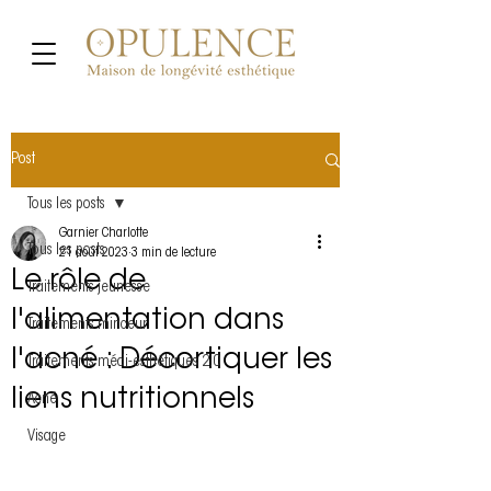
Post
Tous les posts
Garnier Charlotte
Tous les posts
21 août 2023
3 min de lecture
Le rôle de
Traitements jeunesse
l'alimentation dans
Traitements minceur
l'acné : Décortiquer les
Traitements médi-esthétiques 2.0
liens nutritionnels
Acné
Visage